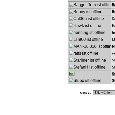
B
B
C
H
h
L
M
ra
St
S
S
S
Gehe zu: