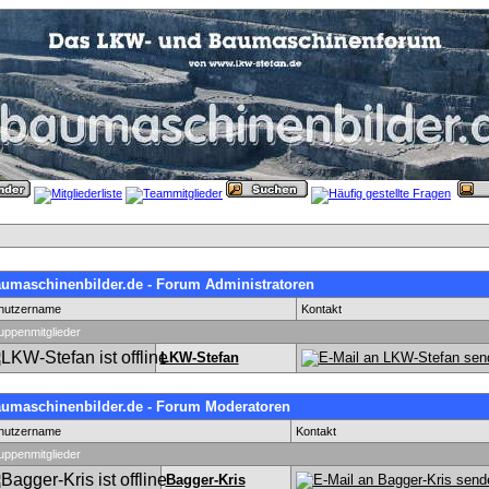
umaschinenbilder.de - Forum Administratoren
nutzername
Kontakt
uppenmitglieder
LKW-Stefan
umaschinenbilder.de - Forum Moderatoren
nutzername
Kontakt
uppenmitglieder
Bagger-Kris