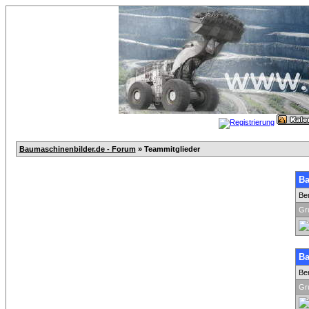
Baumaschinenbilder.de - Forum
» Teammitglieder
Ba
Be
Gr
Ba
Be
Gr