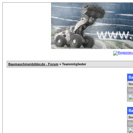
Baumaschinenbilder.de - Forum
» Teammitglieder
Ba
Be
Gr
Ba
Be
Gr