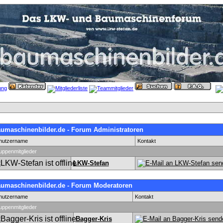
umaschinenbilder.de - Forum Administratoren
nutzername
Kontakt
uppenmitglieder
LKW-Stefan
umaschinenbilder.de - Forum Moderatoren
nutzername
Kontakt
uppenmitglieder
Bagger-Kris