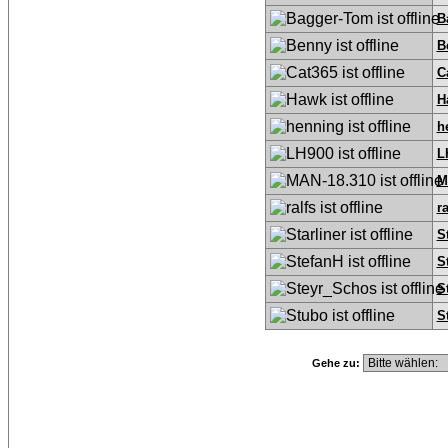
B
B
C
H
h
L
M
ra
S
S
S
S
Gehe zu: