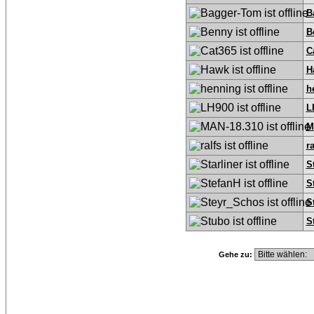
B
B
C
H
h
L
M
ra
S
S
S
S
Gehe zu: