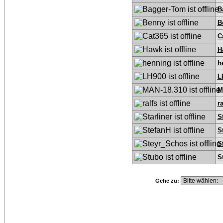
B
B
C
H
h
L
M
ra
S
S
S
S
Gehe zu: