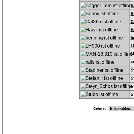
B
B
C
H
h
L
M
ra
S
S
S
S
Gehe zu: