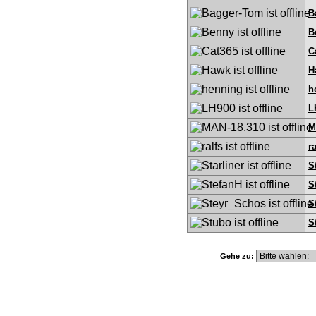
B
B
C
H
h
L
M
ra
S
S
S
S
Gehe zu: