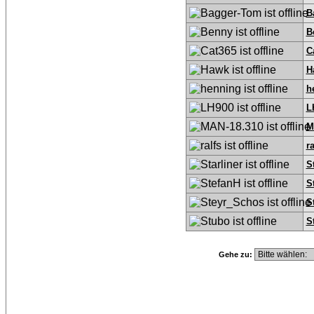
B
B
C
H
h
L
M
ra
S
S
S
S
Gehe zu: