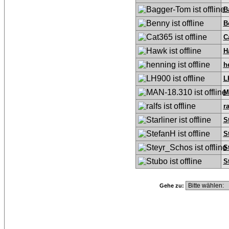
B
B
C
H
h
L
M
ra
S
S
S
S
Gehe zu: