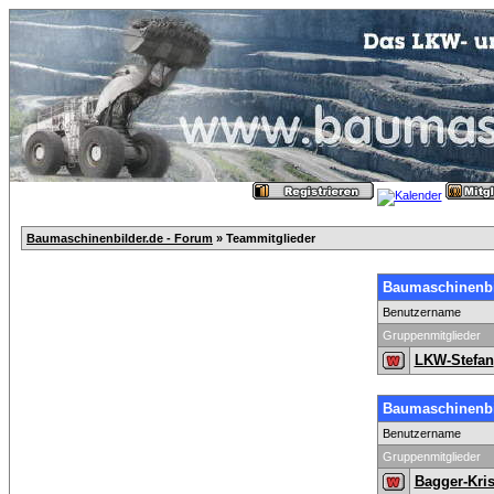
Baumaschinenbilder.de - Forum
» Teammitglieder
Baumaschinenbil
Benutzername
Gruppenmitglieder
LKW-Stefan
Baumaschinenbi
Benutzername
Gruppenmitglieder
Bagger-Kri