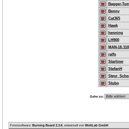
Bagger-To
Benny
Cat365
Hawk
henning
LH900
MAN-18.310
ralfs
Starliner
StefanH
Steyr_Scho
Stubo
Gehe zu:
Forensoftware:
Burning Board 2.3.6
, entwickelt von
WoltLab GmbH