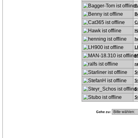
B
B
C
H
h
L
M
ra
S
S
S
S
Gehe zu: